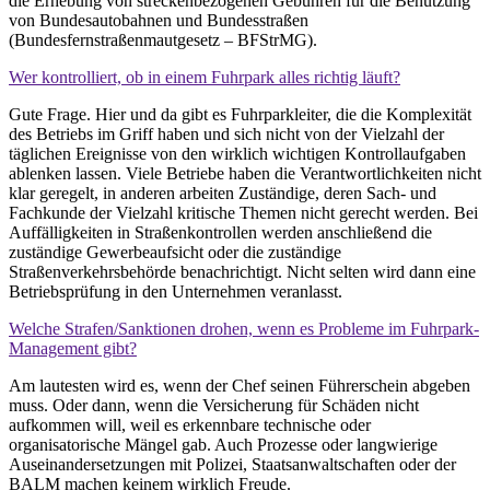
die Erhebung von streckenbezogenen Gebühren für die Benutzung
von Bundesautobahnen und Bundesstraßen
(Bundesfernstraßenmautgesetz – BFStrMG).
Wer kontrolliert, ob in einem Fuhrpark alles richtig läuft?
Gute Frage. Hier und da gibt es Fuhrparkleiter, die die Komplexität
des Betriebs im Griff haben und sich nicht von der Vielzahl der
täglichen Ereignisse von den wirklich wichtigen Kontrollaufgaben
ablenken lassen. Viele Betriebe haben die Verantwortlichkeiten nicht
klar geregelt, in anderen arbeiten Zuständige, deren Sach- und
Fachkunde der Vielzahl kritische Themen nicht gerecht werden. Bei
Auffälligkeiten in Straßenkontrollen werden anschließend die
zuständige Gewerbeaufsicht oder die zuständige
Straßenverkehrsbehörde benachrichtigt. Nicht selten wird dann eine
Betriebsprüfung in den Unternehmen veranlasst.
Welche Strafen/Sanktionen drohen, wenn es Probleme im Fuhrpark-
Management gibt?
Am lautesten wird es, wenn der Chef seinen Führerschein abgeben
muss. Oder dann, wenn die Versicherung für Schäden nicht
aufkommen will, weil es erkennbare technische oder
organisatorische Mängel gab. Auch Prozesse oder langwierige
Auseinandersetzungen mit Polizei, Staatsanwaltschaften oder der
BALM machen keinem wirklich Freude.