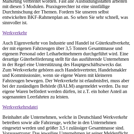
Marketing verbreitet worden. Fast alle Ausbildungsstätten arbeiten
mit diesen 5 Modulen. Praxisgerechter ist eine sinnfällige
Durchmischung der Themen. Fordern Sie unseren selbst
entwickelten BKF-Rahmenplan an. So sehen Sie sehr schnell, was
sinnvoller ist.
Werkverkehr
Auch Eigenverkehr von Industrie und Handel ist Güterkraftverkehr,
der mit eigenen Fahrzeugen über 3,5 Tonnen Gesamtmasse und
eigenem Personal oder Leiharbeitnehmern durchgeführt wird. Eine
derartige Güterbeförderung stellt für das ausführende Unternehmen
in der Regel eine Unterstützung des Hauptgeschäftszwecks dar.
Zum Werkverkehr gehören auch Handelsvertreter, Handelsmakler
und Kommissionäre, wenn sie eigene Waren mit kleineren
Fahrzeugen bewegen. Der Werkverkehr ist erlaubnisfrei, muss aber
bei der zuständigen Behörde (BALM) angemeldet werden. Da nur
eigene Waren befördert werden dürfen, ist z.T. ein hoher Anteil an
sogenannten Leerfahrten zu leisten.
Werkverkehrsdatei
Beinhaltet alle Unternehmen, welche in Deutschland Werkverkehr
betreiben sowie alle Fahrzeuge, welche in den Unternehmen
eingesetzt werden und größer 3,5 t zulässiger Gesamtmasse sind.
Voraussetzung: Das jeweilige Unternehmen ist seiner Meldepflicht