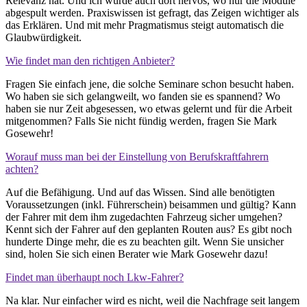
Relevanz hat. Und ich würde auch dort nervös, wo nur die Module
abgespult werden. Praxiswissen ist gefragt, das Zeigen wichtiger als
das Erklären. Und mit mehr Pragmatismus steigt automatisch die
Glaubwürdigkeit.
Wie findet man den richtigen Anbieter?
Fragen Sie einfach jene, die solche Seminare schon besucht haben.
Wo haben sie sich gelangweilt, wo fanden sie es spannend? Wo
haben sie nur Zeit abgesessen, wo etwas gelernt und für die Arbeit
mitgenommen? Falls Sie nicht fündig werden, fragen Sie Mark
Gosewehr!
Worauf muss man bei der Einstellung von Berufskraftfahrern
achten?
Auf die Befähigung. Und auf das Wissen. Sind alle benötigten
Voraussetzungen (inkl. Führerschein) beisammen und gültig? Kann
der Fahrer mit dem ihm zugedachten Fahrzeug sicher umgehen?
Kennt sich der Fahrer auf den geplanten Routen aus? Es gibt noch
hunderte Dinge mehr, die es zu beachten gilt. Wenn Sie unsicher
sind, holen Sie sich einen Berater wie Mark Gosewehr dazu!
Findet man überhaupt noch Lkw-Fahrer?
Na klar. Nur einfacher wird es nicht, weil die Nachfrage seit langem